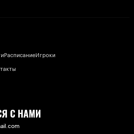
ти
Расписание
Игроки
такты
СЯ С НАМИ
ail.com