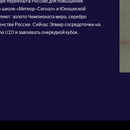
коре переехал в Россию для повышения
 в школе «Метеор-Сигнал» и Юношеской
тляют: золото Чемпионата мира, серебро
енстве России. Сейчас Элмир сосредоточен на
ую U20 и завоевать очередной кубок.