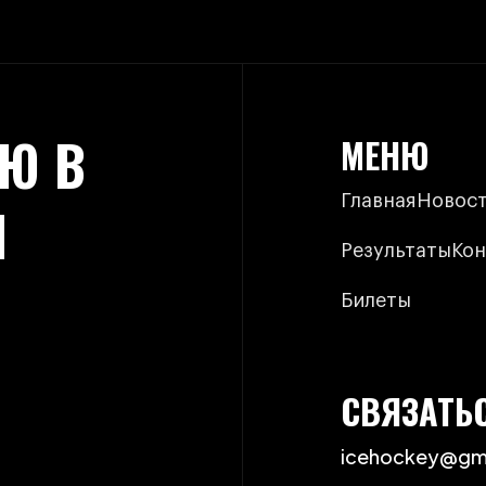
Ю В
МЕНЮ
Главная
Новос
И
Результаты
Кон
Билеты
СВЯЗАТЬ
icehockey@gm