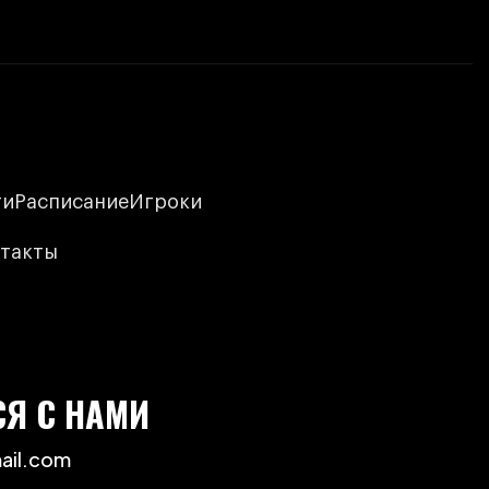
ти
Расписание
Игроки
такты
СЯ С НАМИ
ail.com