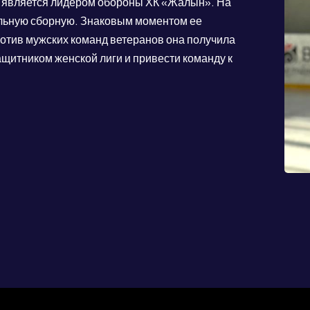
ас является лидером обороны ХК «Жалын». На
альную сборную. Знаковым моментом ее
против мужских команд ветеранов она получила
ащитником женской лиги и привести команду к