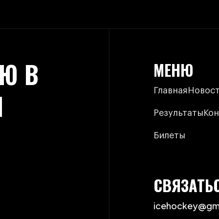
Ю В
МЕНЮ
Главная
Новос
И
Результаты
Кон
Билеты
СВЯЗАТЬ
icehockey@gm