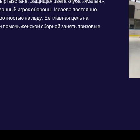
 Кыргызстане. Защищая цвета клуба «Жалын»,
ванный игрок обороны. Исаева постоянно
отностью на льду. Ее главная цель на
и помочь женской сборной занять призовые