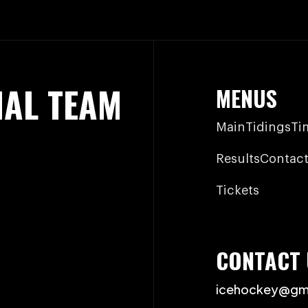
NAL TEAM
MENUS
Main
Tidings
Ti
Results
Contact
Tickets
CONTACT 
icehockey@gm