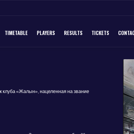
TIMETABLE
PLAYERS
RESULTS
TICKETS
CONTA
к клуба «Жалын», нацеленная на звание