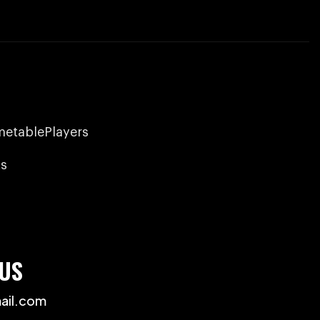
metable
Players
s
US
ail.com