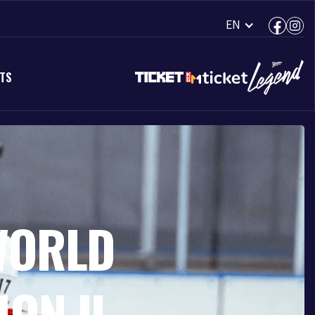
EN
TS
 CUP