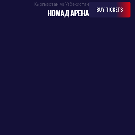
Кыргызстан Vs Узбекистан
BUY TICKETS
НОМАД АРЕНА